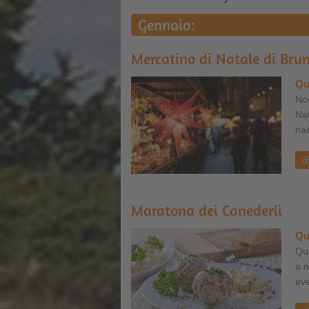
Gennaio:
Mercatino di Natale di Brun
Qu
Non
Nat
nat
d
Maratona dei Canederli
Qu
Qua
a m
eve