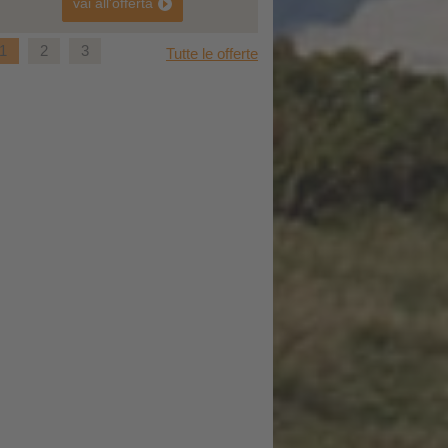
vai all'offerta
vai all'offerta
1
2
3
Tutte le offerte