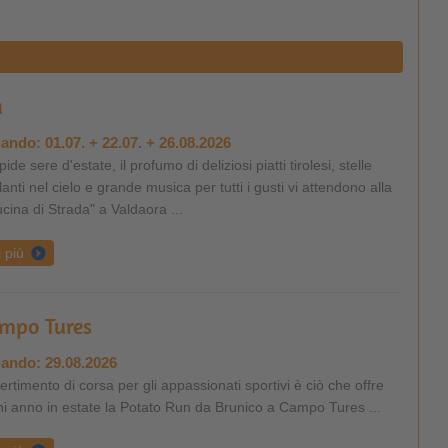
a
ando:
01.07. + 22.07. + 26.08.2026
pide sere d'estate, il profumo di deliziosi piatti tirolesi, stelle
llanti nel cielo e grande musica per tutti i gusti vi attendono alla
cina di Strada" a Valdaora ...
i più
ampo Tures
ando:
29.08.2026
ertimento di corsa per gli appassionati sportivi è ciò che offre
i anno in estate la Potato Run da Brunico a Campo Tures ...