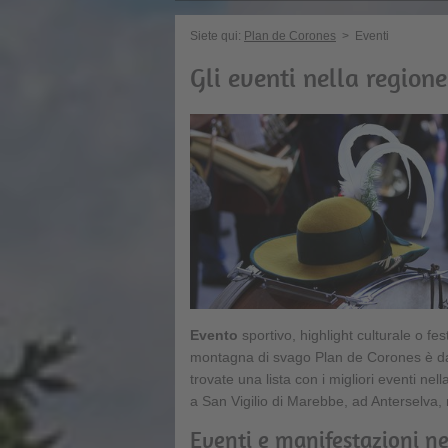
Siete qui:
Plan de Corones
>
Eventi
Gli eventi nella region
Evento
sportivo, highlight culturale o fes
montagna di svago Plan de Corones è da
trovate una lista con i migliori eventi ne
a San Vigilio di Marebbe, ad Anterselva, 
Eventi e manifestazioni ne