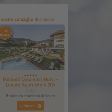
l nostro consiglio del mese:
TOP
HOTEL
Mirabell Dolomites Hotel -
Luxury Ayurveda & SPA
CIN +
Valdaora / Valdaora di Mezzo
al sito web