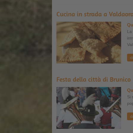
Cucina in strada a Valdaor
Qu
La 
int
Val
d
Festa della città di Brunico
Qu
Si 
pop
d