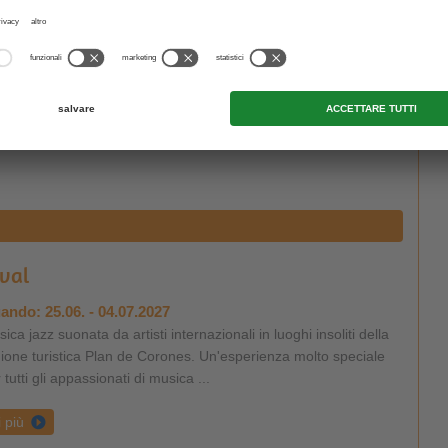
ando:
25.06. - 04.07.2027
ni colorati e variegati in luoghi insoliti vi attendono al
gendario Jazzfestival Alto Adige. Un evento da non perdere per
ti gli amanti della musica jazz ...
i più
ival
ando:
25.06. - 04.07.2027
ica jazz suonata da artisti internazionali in luoghi insoliti della
ione turistica Plan de Corones. Un'esperienza molto speciale
 tutti gli appassionati di musica ...
i più