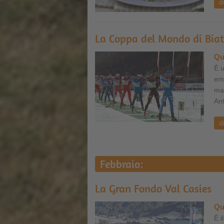
d
La Coppa del Mondo di Biat
Qu
È u
emo
ma 
Ant
d
Febbraio:
La Gran Fondo Val Casies
Qu
È i