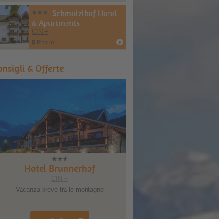
Schmalzlhof Hotel
& Apartments
CIN +
Rasun
onsigli & Offerte
otel Brunnerhof
Berghotel Zirm
CIN +
CIN +
nza breve tra le montagne
Magia autunnale