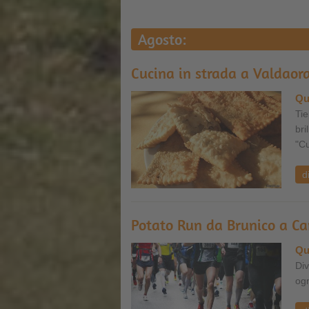
Agosto:
Cucina in strada a Valdaor
Qu
Tie
bri
"Cu
d
Potato Run da Brunico a C
Qu
Div
ogn