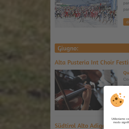
par
par
d
Giugno:
Alta Pusteria Int Choir Fest
Qu
Cos
mon
Int
d
Südtirol Alto Adige Jazzfest