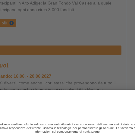
tecipanti in Alto Adige: la Gran Fondo Val Casies alla quale
tecipano ogni anno circa 3.000 fondisti ...
i più
ival
ando:
16.06. - 20.06.2027
ì diversi, come anche i cori stessi che provengono da tutto il
do, sono anche i luoghi in cui si svolge l'Alta Pusteria
ernational Choir Festival ...
i più
ival