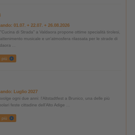
a
ando:
01.07. + 22.07. + 26.08.2026
"Cucina di Strada" a Valdaora propone ottime specialità tirolesi,
rattenimento musicale e un'atmosfera rilassata per le strade di
daora ...
i più
ando:
Luglio 2027
svolge ogni due anni: l'Altstadtfest a Brunico, una delle più
olari feste cittadine dell'Alto Adige …
i più