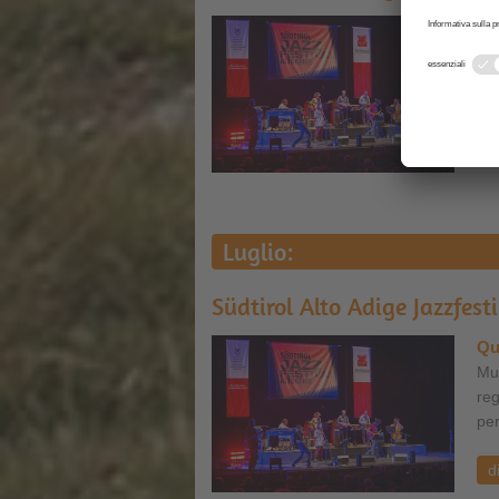
Qu
Suo
leg
tut
d
Luglio:
Südtirol Alto Adige Jazzfest
Qu
Mus
reg
per
d