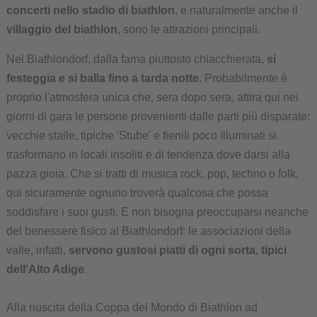
concerti nello stadio di biathlon
, e naturalmente anche il
villaggio del biathlon
, sono le attrazioni principali.
Nel Biathlondorf, dalla fama piuttosto chiacchierata,
si
festeggia e si balla fino a tarda notte
. Probabilmente è
proprio l'atmosfera unica che, sera dopo sera, attira qui nei
giorni di gara le persone provenienti dalle parti più disparate:
vecchie stalle, tipiche 'Stube' e fienili poco illuminati si
trasformano in locali insoliti e di tendenza dove darsi alla
pazza gioia. Che si tratti di musica rock, pop, techno o folk,
qui sicuramente ognuno troverà qualcosa che possa
soddisfare i suoi gusti. E non bisogna preoccuparsi neanche
del benessere fisico al Biathlondorf: le associazioni della
valle, infatti,
servono gustosi piatti di ogni sorta
,
tipici
dell'Alto Adige
.
Alla riuscita della Coppa del Mondo di Biathlon ad