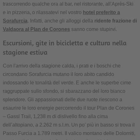
trascorrendo qualche ora al bar, nel ristorante, all'Après-Ski
e in pizzeria, o rilassatevi nel vostro
hotel preferito a
Sorafurcia
. Infatti, anche gli alloggi della
ridente frazione di
Valdaora al Plan de Corones
sanno come stupirvi.
Escursioni, gite in bicicletta e cultura nella
stagione estiva
Con l'arrivo della stagione calda, i prati e i boschi che
circondano Sorafurcia mutano il loro abito candido
indossando le tonalità del verde. E anche le superbe cime
raggruppate sullo sfondo, si sbarazzano del loro bianco
splendore. Gli appassionati delle due ruote riescono a
esaurire le loro energie percorrendo il tour Plan de Corones
– Gassl Trail, 1,238 m di dislivello fino alla cima
dell’altopiano, a 2.262 m s.l.m. Un po' più in basso si trova il
Passo Furcia a 1.789 metri. Il valico montano delle Dolomiti,