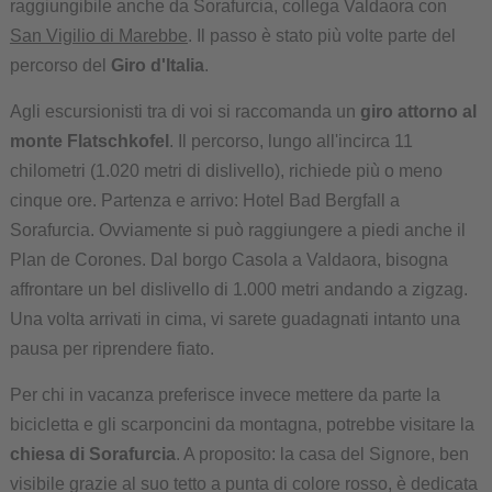
raggiungibile anche da Sorafurcia, collega Valdaora con
San Vigilio di Marebbe
. Il passo è stato più volte parte del
percorso del
Giro d'Italia
.
Agli escursionisti tra di voi si raccomanda un
giro attorno al
monte Flatschkofel
. Il percorso, lungo all'incirca 11
chilometri (1.020 metri di dislivello), richiede più o meno
cinque ore. Partenza e arrivo: Hotel Bad Bergfall a
Sorafurcia. Ovviamente si può raggiungere a piedi anche il
Plan de Corones. Dal borgo Casola a Valdaora, bisogna
affrontare un bel dislivello di 1.000 metri andando a zigzag.
Una volta arrivati in cima, vi sarete guadagnati intanto una
pausa per riprendere fiato.
Per chi in vacanza preferisce invece mettere da parte la
bicicletta e gli scarponcini da montagna, potrebbe visitare la
chiesa di Sorafurcia
. A proposito: la casa del Signore, ben
visibile grazie al suo tetto a punta di colore rosso, è dedicata