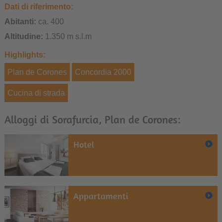
Dati di riferimento:
Abitanti:
ca. 400
Altitudine:
1.350 m s.l.m
Highlights:
Plan de Corones
Concordia 2000
Cucina di strada
Alloggi di Sorafurcia, Plan de Corones:
Hotel
Appartamenti