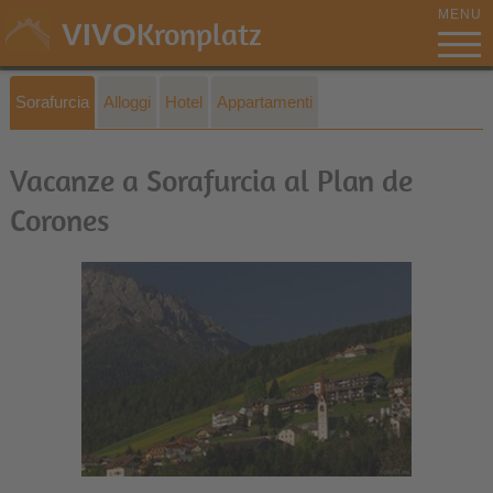
MENU
Kronplatz
VIVO
Sorafurcia
Alloggi
Hotel
Appartamenti
Vacanze a Sorafurcia al Plan de
Corones