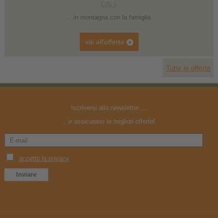
CIN +
...in montagna con la famiglia
vai all'offerta
Tutte le offerte
1
2
3
Iscriversi alla newsletter ...
...e assicurarsi le migliori offerte!