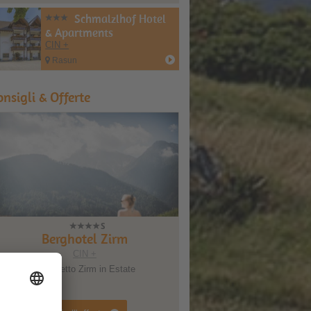
Schmalzlhof Hotel
& Apartments
CIN +
Rasun
onsigli & Offerte
Berghotel Zirm
CIN +
Pacchetto Zirm in Estate