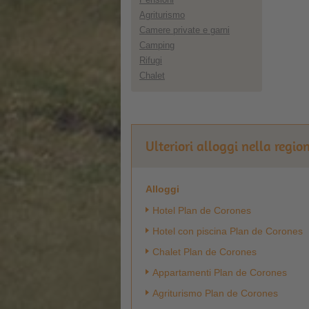
Agriturismo
Camere private e garni
Camping
Rifugi
Chalet
Ulteriori alloggi nella regi
Alloggi
Hotel Plan de Corones
Hotel con piscina Plan de Corones
Chalet Plan de Corones
Appartamenti Plan de Corones
Agriturismo Plan de Corones