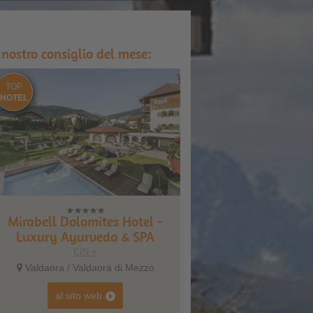
l nostro consiglio del mese:
TOP
HOTEL
Mirabell Dolomites Hotel -
Luxury Ayurveda & SPA
CIN +
Valdaora / Valdaora di Mezzo
al sito web