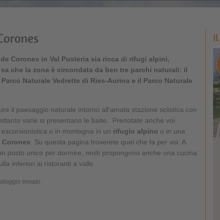
 Corones
I
 de Corones in Val Pusteria sia ricca di
rifugi alpini
,
a che la zona è circondata da ben tre parchi naturali: il
Parco Naturale Vedrette di Ries-Aurina e il Parco Naturale
ure il paesaggio naturale intorno all'amata stazione sciistica con
ltrettanto varie si presentano le baite. Prenotate anche voi
a escursionistica o in montagna in un
rifugio alpino
o in una
e Corones
. Su questa pagina troverete quel che fa per voi. A
lo un posto unico per dormire, molti propongono anche una cucina
lla inferiori ai ristoranti a valle.
lloggio trovato.