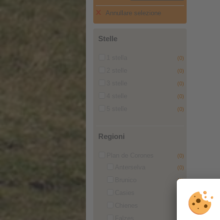
Annullare selezione
Stelle
1 stella
(0)
2 stelle
(0)
3 stelle
(0)
4 stelle
(0)
5 stelle
(0)
Regioni
Plan de Corones
(0)
Anterselva
(0)
Brunico
(0)
Casies
(0)
Chienes
(0)
Falzes
(0)