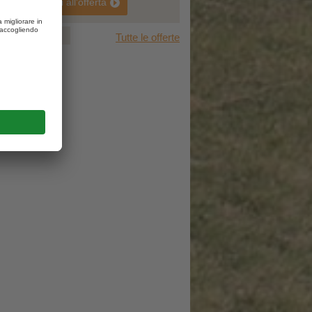
vai all'offerta
1
2
3
Tutte le offerte