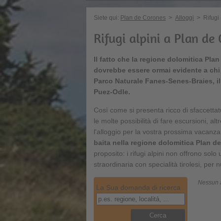
Siete qui:
Plan de Corones
>
Alloggi
>
Rifugi
Rifugi alpini a Plan de
Il fatto che la regione dolomitica Plan
dovrebbe essere ormai evidente a chi s
Parco Naturale Fanes-Senes-Braies, il 
Puez-Odle.
Così come si presenta ricco di sfaccettat
le molte possibilità di fare escursioni, a
l'alloggio per la vostra prossima vacanz
baita nella regione dolomitica Plan d
proposito: i rifugi alpini non offrono so
straordinaria con specialità tirolesi, per nu
Nessun a
La Sua domanda di ricerca
Cerca