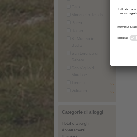
Gais
(0)
Monguelfo-Tesido
(0)
Perca
(0)
Rasun
(0)
S. Martino in
(0)
Badia
San Lorenzo di
(0)
Sebato
San Vigilio di
(0)
Marebbe
Terento
(0)
Valdaora
(0)
Categorie di alloggi
Hotel e alberghi
Appartamenti
Pensioni