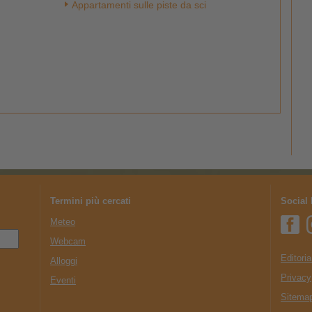
Appartamenti sulle piste da sci
Termini più cercati
Social
Meteo
Webcam
Editoria
Alloggi
Privacy
Eventi
Sitema