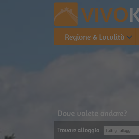
K
VIVO
Regione & Località
Dove volete andare?
Trovare alloggio