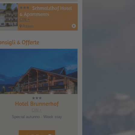
Schmalzlhof Hotel
& Apartments
CIN +
Rasun
onsigli & Offerte
Hotel Brunnerhof
Hotel Scherer
CIN +
CIN +
Special autunno - Week stay
...in montagna con la famig