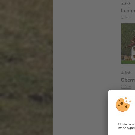
Lechn
CIN +
Oberm
CIN +