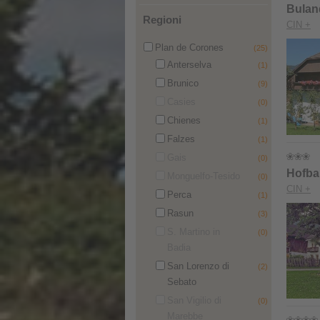
Bulan
Regioni
CIN +
Plan de Corones
(25)
Anterselva
(1)
Brunico
(9)
Casies
(0)
Chienes
(1)
Falzes
(1)
Gais
(0)
Hofba
Monguelfo-Tesido
(0)
CIN +
Perca
(1)
Rasun
(3)
S. Martino in
(0)
Badia
San Lorenzo di
(2)
Sebato
San Vigilio di
(0)
Marebbe