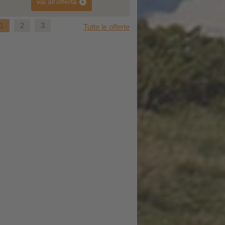
vai all'offerta
vai all'offerta
1
2
3
Tutte le offerte