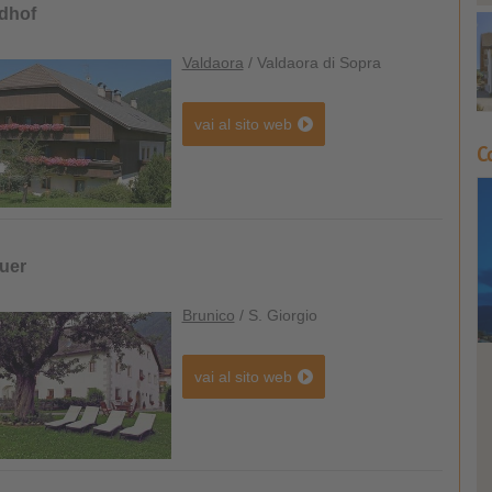
dhof
Valdaora
/ Valdaora di Sopra
vai al sito web
C
uer
Brunico
/ S. Giorgio
vai al sito web