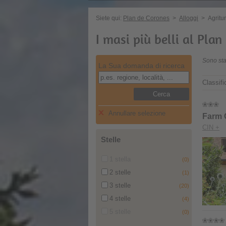
Siete qui:
Plan de Corones
>
Alloggi
>
Agritu
I masi più belli al Plan
Sono stat
La Sua domanda di ricerca
Classif
Cerca
Annullare selezione
Farm 
CIN +
Stelle
1 stella
(0)
2 stelle
(1)
3 stelle
(20)
4 stelle
(4)
5 stelle
(0)