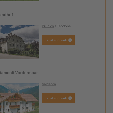
andhof
Brunico
/ Teodone
vai al sito web
tamenti Vordermoar
Valdaora
vai al sito web