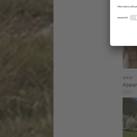
Kers
CIN +
Appar
CIN +