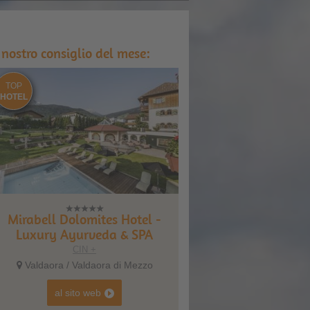
l nostro consiglio del mese:
TOP
HOTEL
Mirabell Dolomites Hotel -
Luxury Ayurveda & SPA
CIN +
Valdaora / Valdaora di Mezzo
al sito web