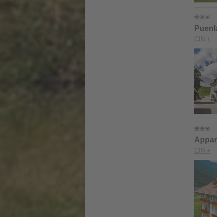
Puenl
CIN +
Appar
CIN +