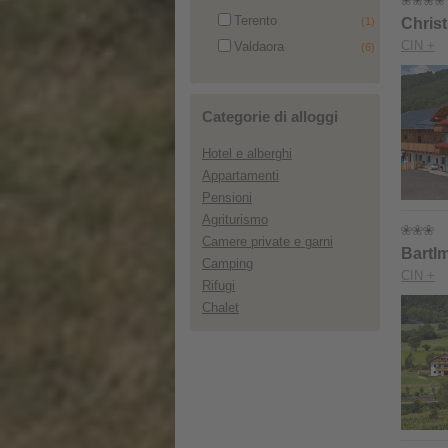
Terento
(1)
Chris
CIN +
Valdaora
(6)
Categorie di alloggi
Hotel e alberghi
Appartamenti
Pensioni
Agriturismo
Camere private e garni
Bartlm
Camping
CIN +
Rifugi
Chalet