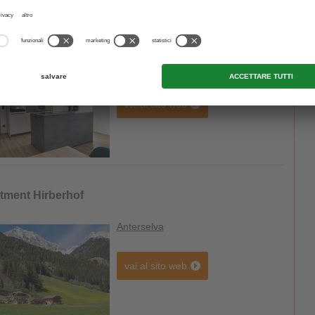
chbama
Valdaora
/ Valdaora di Sotto
vai al sito web
tment Hirberhof
Anterselva
vai al sito web