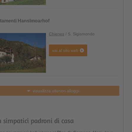
tamenti Hanslmoarhof
Chienes
/ S. Sigismondo
vai al sito web
visualizza ulteriori alloggi
 simpatici padroni di casa