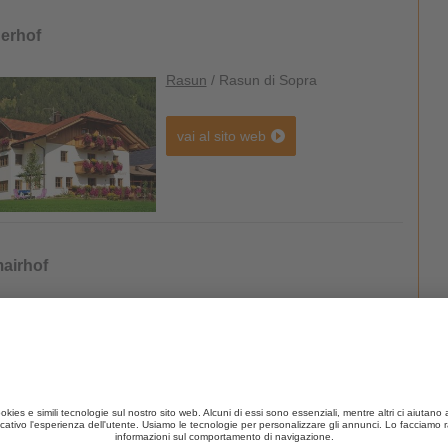
erhof
Rasun
/ Rasun di Sopra
vai al sito web
airhof
Valdaora
/ Valdaora di Sotto
vai al sito web