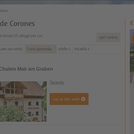
rismo
 de Corones
I
i trovati 25 alloggi per Lei.
apri cartina
icare secondo:
Lista generale
stelle
località
Chalets Mair am Graben
Terento
vai al sito web