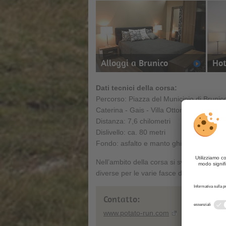
Alloggi a Brunico
Hot
Dati tecnici della corsa:
Percorso: Piazza del Municipio di Brunic
Caterina - Gais - Villa Ottone - Caminat
Distanza: 7,6 chilometri
Dislivello: ca. 80 metri
Fondo: asfalto e manto ghiaioso
Nell’ambito della corsa si svolge anche 
diverse per le varie fasce d’età a Campo 
Contatto:
www.potato-run.com