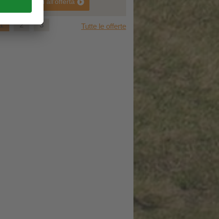
vai all'offerta
vai all'offerta
1
2
3
Tutte le offerte