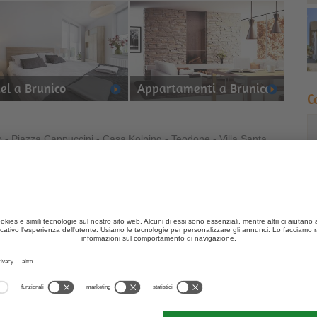
el a Brunico
Appartamenti a Brunico
C
o - Piazza Cappuccini - Casa Kolping - Teodone - Villa Santa
a di Tures - Bagni di Bad Winkel - Campo Tures
una
gara per bambini
, la
Mini Potato Run
. Ci sono circuiti
Tures intorno alla Piazza Tubris.