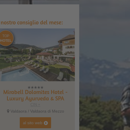
l nostro consiglio del mese:
TOP
HOTEL
Mirabell Dolomites Hotel -
Luxury Ayurveda & SPA
CIN +
Valdaora / Valdaora di Mezzo
al sito web