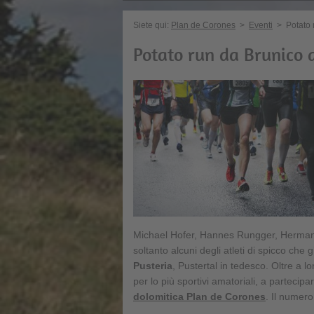
Siete qui:
Plan de Corones
>
Eventi
>
Potato 
Potato run da Brunico 
Michael Hofer, Hannes Rungger, Herman
soltanto alcuni degli atleti di spicco ch
Pusteria
, Pustertal in tedesco. Oltre a l
per lo più sportivi amatoriali, a partecip
dolomitica Plan de Corones
. Il numer