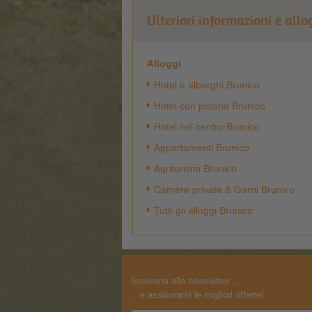
Ulteriori informazioni e allo
Alloggi
Hotel e alberghi Brunico
Hotel con piscina Brunico
Hotel nel centro Brunico
Appartamenti Brunico
Agriturismi Brunico
Camere private & Garni Brunico
Tutti gli alloggi Brunico
Iscriversi alla newsletter ...
...e assicurarsi le migliori offerte!