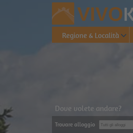
K
VIVO
Regione & Località
Dove volete andare?
Trovare alloggio