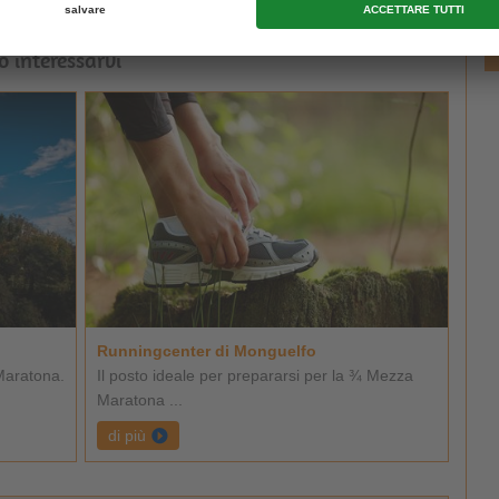
o interessarvi
Runningcenter di Monguelfo
Maratona.
Il posto ideale per prepararsi per la ¾ Mezza
Maratona ...
di più