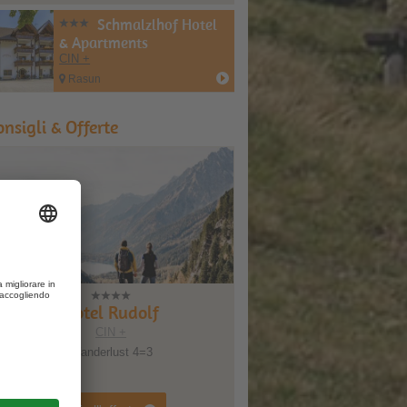
Schmalzlhof Hotel
& Apartments
CIN +
Rasun
onsigli & Offerte
Hotel Rudolf
Hotel Gissbac
CIN +
CIN +
Wanderlust 4=3
Settembre d’Oro 7=