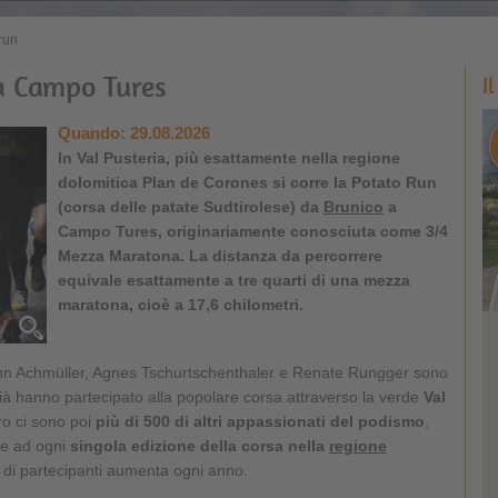
run
a Campo Tures
I
Quando:
29.08.2026
In Val Pusteria, più esattamente nella regione
dolomitica Plan de Corones si corre la Potato Run
(corsa delle patate Sudtirolese) da
Brunico
a
Campo Tures, originariamente conosciuta come 3/4
Mezza Maratona. La distanza da percorrere
equivale esattamente a tre quarti di una mezza
maratona, cioè a 17,6 chilometri.
n Achmüller, Agnes Tschurtschenthaler e Renate Rungger sono
e già hanno partecipato alla popolare corsa attraverso la verde
Val
oro ci sono poi
più di 500 di altri appassionati del podismo
,
are ad ogni
singola edizione della corsa nella
regione
o di partecipanti aumenta ogni anno.