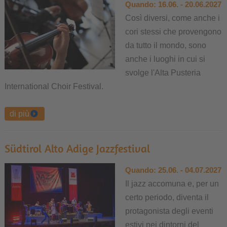
Quando:
16.06. - 20.06.2027
Così diversi, come anche i
cori stessi che provengono
da tutto il mondo, sono
anche i luoghi in cui si
svolge l'Alta Pusteria
International Choir Festival.
di più
Südtirol Alto Adige Jazzfestival
Quando:
25.06. - 04.07.2027
Il jazz accomuna e, per un
certo periodo, diventa il
protagonista degli eventi
estivi nei dintorni del