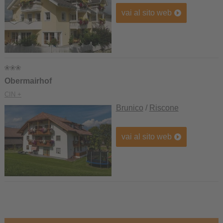
vai al sito web
Obermairhof
CIN +
Brunico
/
Riscone
vai al sito web