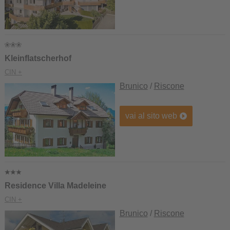
Kleinflatscherhof
CIN +
Brunico
/
Riscone
vai al sito web
Residence Villa Madeleine
CIN +
Brunico
/
Riscone