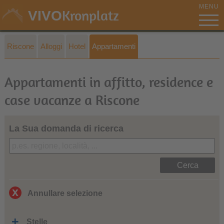
MENU
Kronplatz
VIVO
Riscone
Alloggi
Hotel
Appartamenti
Appartamenti in affitto, residence e
case vacanze a Riscone
La Sua domanda di ricerca
Cerca
Annullare selezione
Stelle