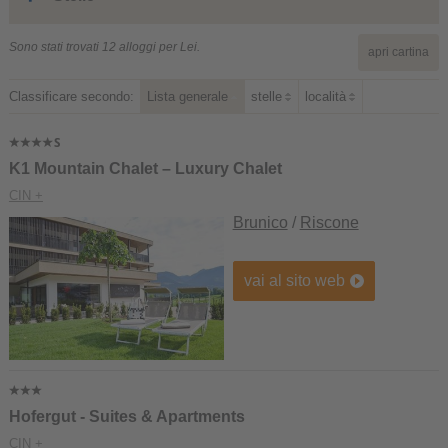
Sono stati trovati 12 alloggi per Lei.
apri cartina
Classificare secondo:
Lista generale
stelle
località
K1 Mountain Chalet – Luxury Chalet
CIN +
Brunico
/
Riscone
vai al sito web
Hofergut - Suites & Apartments
CIN +