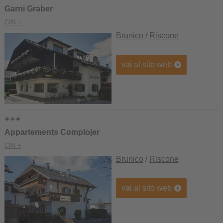
Garni Graber
CIN +
Brunico
/
Riscone
vai al sito web
Appartements Complojer
CIN +
Brunico
/
Riscone
vai al sito web