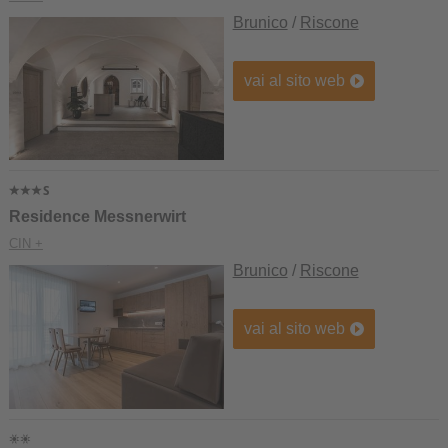
Brunico
/
Riscone
vai al sito web
Residence Messnerwirt
CIN +
Brunico
/
Riscone
vai al sito web