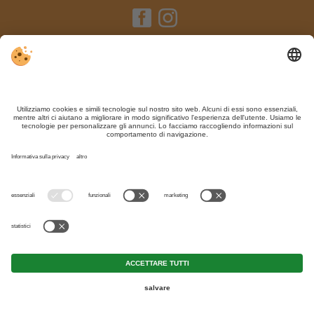
Editoria / Contatto
Privacy
Sitemap
Impostazioni cookie individuali
Nonostante il lavoro accurato e il costante aggiornamento dei contenuti, si
possono verificare errori. Non garantiamo la correttezza e la completezza di
tutte le informazioni.
Per motivi di sicurezza, si prega di verificare chiedendo direttamente sul posto
all'organizzatore.
Part. IVA IT02365710215
Mirabell Dolomites Hotel - Luxury
Ayurveda & SPA
<
>
CIN +