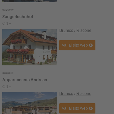
Zangerlechnhof
CIN +
Brunico
/
Riscone
vai al sito web
Appartements Andreas
CIN +
Brunico
/
Riscone
vai al sito web