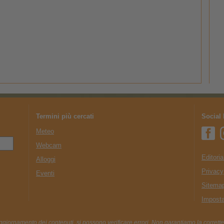
Termini più cercati
Social
Meteo
Webcam
Editoria
Alloggi
Privacy
Eventi
Sitema
Imposta
ggiornamento dei contenuti, si possono verificare errori. Non garantiamo la corrette