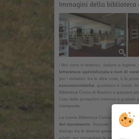
Immagini della biblioteca 
I libri sono in tedesco, italiano e ingles
letteratura specializzata e non di cara
per i visitatori, tra le altre cose, è la pos
escursionistiche
, quotidiani e riviste.
Biblioteca Civica di Brunico e passare p
l'uso delle postazioni Internet è gratuito 
stampante.
La nuova Biblioteca Civica di Brunico è 
del movimento
. Durante l'anno vi si s
dialogo tra le diverse generazioni, i gruppi
adatto per presentare le loro opere a un 