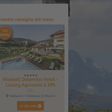
l nostro consiglio del mese:
TOP
HOTEL
Mirabell Dolomites Hotel -
Luxury Ayurveda & SPA
CIN +
Valdaora / Valdaora di Mezzo
al sito web