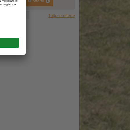
vai all'offerta
1
2
3
Tutte le offerte