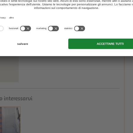
iani, nella nuova Biblioteca Civica LibriKa a
Brunico
, ce n'è di
endo e sfogliando qui si può dimenticare facilmente la routine
nze grazie alla
vasta offerta di libri e approfondimenti
.
nico
o interessarvi