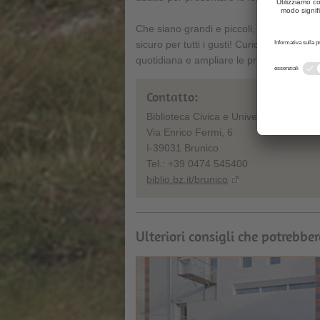
Che siano grandi e piccoli, giovani o anz
sicuro per tutti i gusti! Curiosando, legg
quotidiana e ampliare le proprie conosce
Contatto:
Biblioteca Civica e Universitaria di Bru
Via Enrico Fermi, 6
I-39031 Brunico
Tel.: +39 0474 545400
biblio.bz.it/brunico
Ulteriori consigli che potrebber