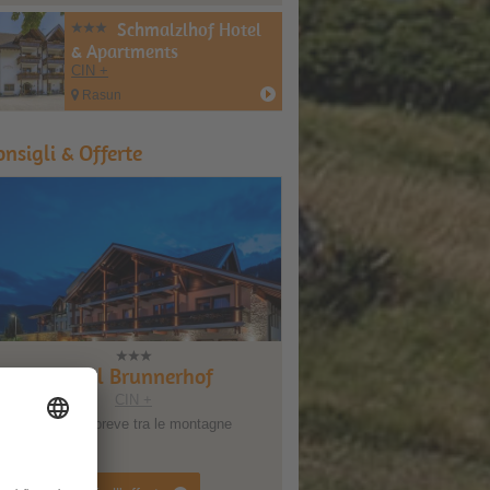
Schmalzlhof Hotel
& Apartments
CIN +
Rasun
onsigli & Offerte
Hotel Brunnerhof
CIN +
Vacanza breve tra le montagne