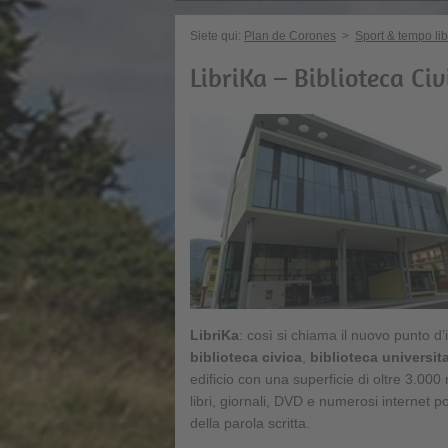
Siete qui:
Plan de Corones
>
Sport & tempo li
LibriKa – Biblioteca Civ
LibriKa
: così si chiama il nuovo punto d’i
biblioteca civica
,
biblioteca universit
edificio con una superficie di oltre 3.000 
libri, giornali, DVD e numerosi internet 
della parola scritta.