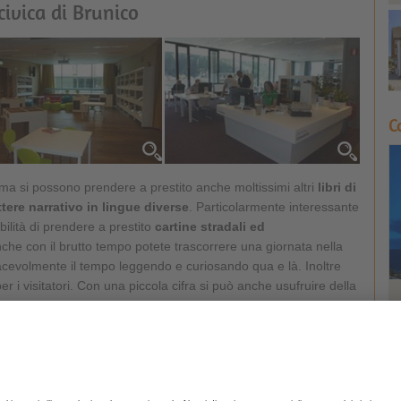
civica di Brunico
C
e, ma si possono prendere a prestito anche moltissimi altri
libri di
ttere narrativo in lingue diverse
. Particolarmente interessante
sibilità di prendere a prestito
cartine stradali ed
 Anche con il brutto tempo potete trascorrere una giornata nella
iacevolmente il tempo leggendo e curiosando qua e là. Inoltre
per i visitatori. Con una piccola cifra si può anche usufruire della
al tempo stesso la
dimora della cultura
e il
punto di incontro
volgono numerose manifestazioni, che intendono stimolare il
 linguistici e sociali. Anche gli artisti trovano qui uno spazio
vasto pubblico in occasione delle loro mostre.