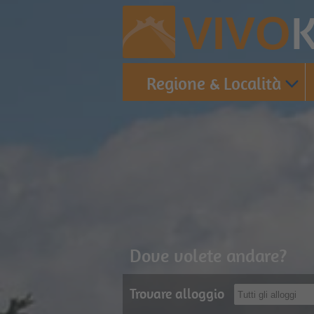
K
VIVO
Regione & Località
Dove volete andare?
Trovare alloggio